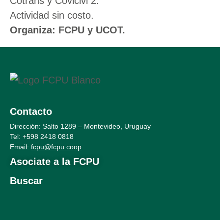
Cotrans
y Covicivi 2.
Actividad sin costo.
Organiza: FCPU y UCOT.
Contacto
Dirección: Salto 1289 – Montevideo, Uruguay
Tel: +598 2
418 0818
Email:
fcpu@fcpu.coop
Asociate a la FCPU
Buscar