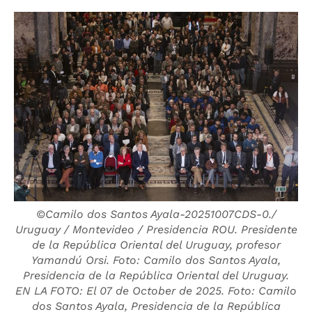
©Camilo dos Santos Ayala-20251007CDS-0./
Uruguay / Montevideo / Presidencia ROU. Presidente
de la República Oriental del Uruguay, profesor
Yamandú Orsi. Foto: Camilo dos Santos Ayala,
Presidencia de la República Oriental del Uruguay.
EN LA FOTO: El 07 de October de 2025. Foto: Camilo
dos Santos Ayala, Presidencia de la República